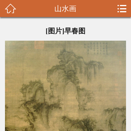


山水画
首页

书画理论
[图片]早春图
名家拾遗
收藏鉴赏
书画装裱
山水画
花鸟画
人物画
大家碑贴