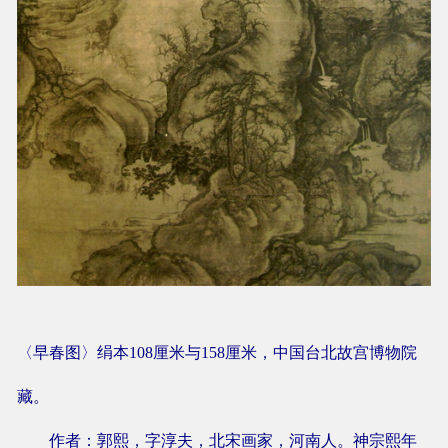
国画技法
〈早春图〉绢本108厘米与158厘米，中国台北故宫博物院
藏。
作者：郭熙，字淳夫，北宋画家，河南人。神宗熙年