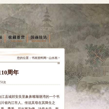
您的位置：
书画资料网
>
山水画
>
10周年
51次
川省内江县城郊安良里象鼻嘴堰塘湾的一个书
四川省内江市人。传说其母在其降生之
名爰、季爰。后出家为僧，法号大千，所