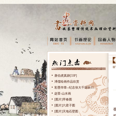
唐伯虎真跡[33P]
溥儒绘画作品欣赏
彩墨华章--纪念张大千诞辰11...
赵荃-山水画
[图片]早春图
[图片]六君子图
[图片]天地石壁图