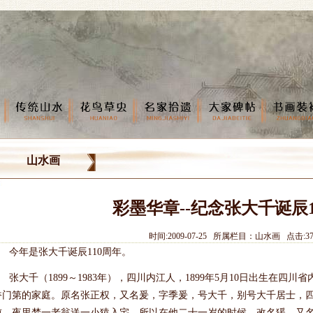
山水画
彩墨华章--纪念张大千诞辰1
时间:2009-07-25 所属栏目：山水画 点击:37
今年是张大千诞辰110周年。
张大千（1899～1983年），四川内江人，1899年5月10日出生在四
香门第的家庭。原名张正权，又名爰，字季爰，号大千，别号大千居士，
前，夜里梦一老翁送一小猿入宅，所以在他二十一岁的时候，改名猨，又