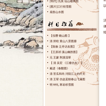
[明代] 仇英 仙山楼阁图
[图片]江行初雪图
扇形山水图
【倪瓒 晓山图 】
清 郑旼 黄山八景图册
【陈焕 泛舟访友图】
【王原祁 溪山幽胜图】
元 王蒙 荆溪湿翠
【 清 吴宏 《江楼仿友》 】...
戴进《春酣图》
清 苦瓜和尚 浔阳江上的纤夫
清 王翚 仿赵孟頫春山飞瀑图
明 钟礼 寒岩积雪图