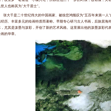
以世人也称其为"大千居士"。
张大千是二十世纪伟大的中国画家、被徐悲鸿慨叹为“五百年来第一人”
活经历、丰富多元的绘画特质而著称。早期专心研习古人书画，后旅居海
体，尤其是泼墨与泼彩，开创了新的艺术风格。这里展出他的泼墨泼彩代
绘画的华章。