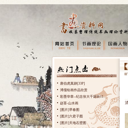
唐伯虎真跡[33P]
溥儒绘画作品欣赏
彩墨华章--纪念张大千诞辰11...
赵荃-山水画
[图片]早春图
[图片]六君子图
[图片]天地石壁图