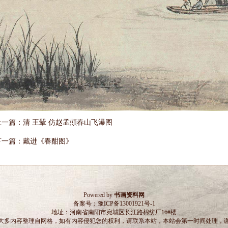
上一篇：
清 王翚 仿赵孟頫春山飞瀑图
下一篇：
戴进《春酣图》
Powered by
书画资料网
备案号：
豫ICP备13001921号-1
地址：河南省南阳市宛城区长江路棉纺厂16#楼
大多内容整理自网格，如有内容侵犯您的权利，请联系本站，本站会第一时间处理，