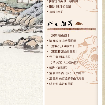
[明代] 仇英 仙山楼阁图
[图片]江行初雪图
扇形山水图
【倪瓒 晓山图 】
清 郑旼 黄山八景图册
【陈焕 泛舟访友图】
【王原祁 溪山幽胜图】
元 王蒙 荆溪湿翠
【 清 吴宏 《江楼仿友》 】...
戴进《春酣图》
清 苦瓜和尚 浔阳江上的纤夫
清 王翚 仿赵孟頫春山飞瀑图
明 钟礼 寒岩积雪图